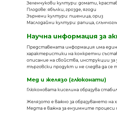
Зеленчукови култури: домати, краста
Плодове: ябълки, грозде, ягоди
Зърнени култури: пшеница, ориз
Маслодайни култури: рапица, слънчог
Научна информация за 
Представената информация има единс
характеристики на конкретни съста
описание на свойства, инструкции з
търговски продукт и не следва да се
Мед и желязо (глюконати)
Глюконовата киселина образува стабил
Желязото е важно за образуването н
Медта е важна за ензимните процес