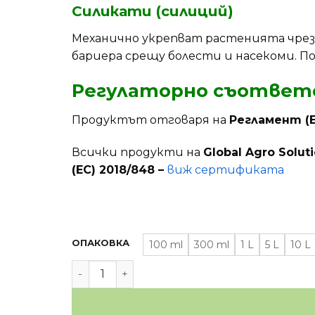
Силикати (силиций)
Механично укрепват растенията чрез 
бариера срещу болести и насекоми. П
Регулаторно съответ
Продуктът отговаря на
Регламент (Е
Всички продукти на
Global Agro Solut
(ЕС) 2018/848 –
виж сертификата
ОПАКОВКА
100 ml
300 ml
1 L
5 L
10 L
количество за GUARD PRO