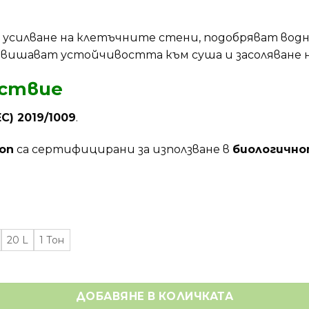
усилване на клетъчните стени, подобряват водн
овишават устойчивостта към суша и засоляване 
ствие
С) 2019/1009
.
ion
са сертифицирани за използване в
биологично
20 L
1 Тон
ДОБАВЯНЕ В КОЛИЧКАТА