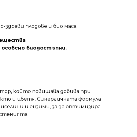
о-здрави плодове и био маса.
вещества
 особено биодостъпни.
тор, който повишава добива при
както и цветя. Синергичната формула
иселини и ензими, за да оптимизира
астенията.