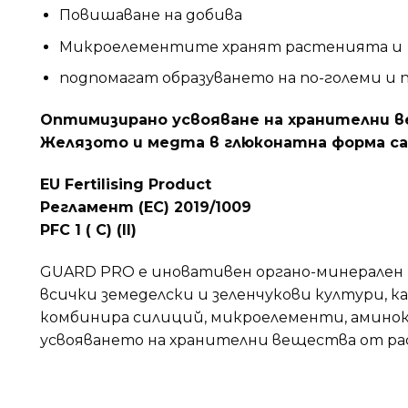
Повишаване на добива
Микроелементите хранят растенията и
подпомагат образуването на по-големи и п
Оптимизирано усвояване на хранителни 
Желязото и медта в глюконатна форма са
EU Fertilising Product
Регламент (ЕС) 2019/1009
PFC 1 ( C) (II)
GUARD PRO е иновативен органо-минерален 
всички земеделски и зеленчукови култури, 
комбинира силиций, микроелементи, аминок
усвояването на хранителни вещества от р