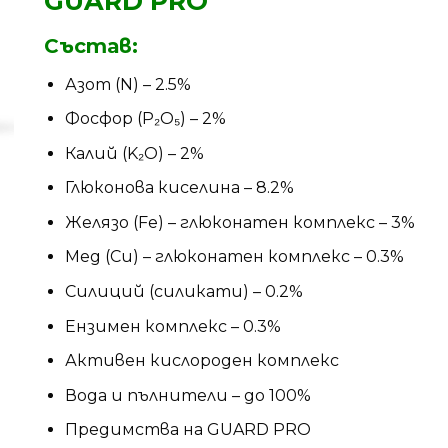
GUARD PRO
Състав:
Азот (N) – 2.5%
Фосфор (P₂O₅) – 2%
Калий (K₂O) – 2%
Глюконова киселина – 8.2%
Желязо (Fe) – глюконатен комплекс – 3%
Мед (Cu) – глюконатен комплекс – 0.3%
Силиций (силикати) – 0.2%
Ензимен комплекс – 0.3%
Активен кислороден комплекс
Вода и пълнители – до 100%
Предимства на GUARD PRO