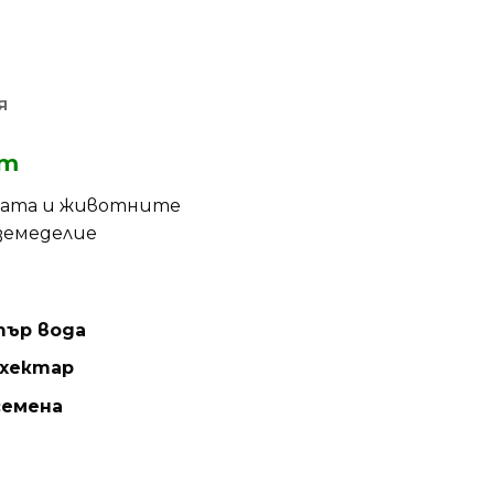
Я
кт
ората и животните
земеделие
итър вода
 хектар
 семена