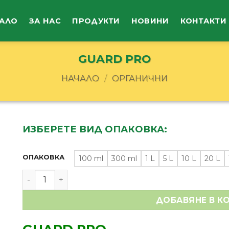
АЛО
ЗА НАС
ПРОДУКТИ
НОВИНИ
КОНТАКТИ
GUARD PRO
НАЧАЛО
/
ОРГАНИЧНИ
ИЗБЕРЕТЕ ВИД ОПАКОВКА:
ОПАКОВКА
100 ml
300 ml
1 L
5 L
10 L
20 L
количество за GUARD PRO
ДОБАВЯНЕ В К