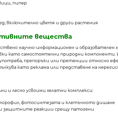
вици, пипер
лед, включително цветя и други растения
активните вещества
твено научно-информационен и образователен х
вки като самостоятелни природни компоненти. 
а употреба, препоръки или претенции относно е
 тълкува като реклама или представяне на нереги
ни и лесно усвоими хелатни комплекси:
а хлорофил, фотосинтезата и клетъчното дишане
и и защитните реакции срещу патогени