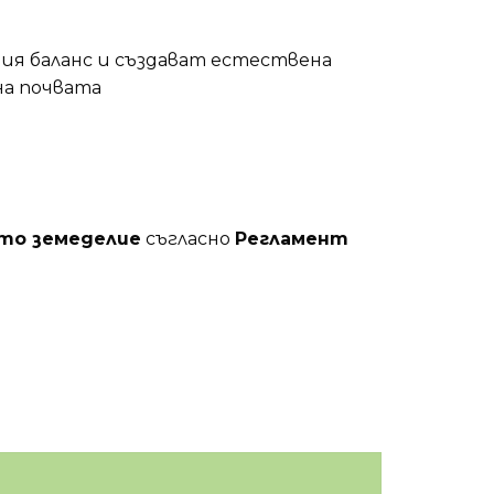
ия баланс и създават естествена
на почвата
то земеделие
съгласно
Регламент