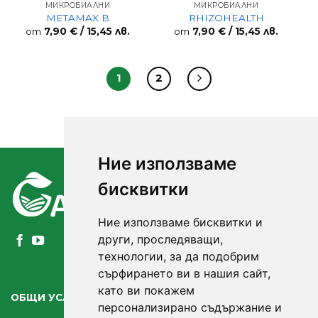
МИКРОБИАЛНИ
МИКРОБИАЛНИ
METAMAX B
RHIZOHEALTH
от
7,90
€
/ 15,45 лв.
от
7,90
€
/ 15,45 лв.
1
2
Ние използваме
ЗА НАС
бисквитки
ПРОДУКТИ
Ние използваме бисквитки и
НОВИНИ
други, проследяващи,
КОНТАКТИ
технологии, за да подобрим
сърфирането ви в нашия сайт,
като ви покажем
ОБЩИ УСЛОВИЯ
персонализирано съдържание и